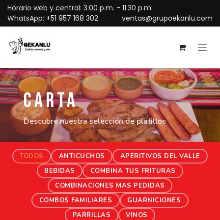
Ir al contenido
Horario web y central: 3:00 p.m. - 11:30 p.m.
WhatsApp:
+51 957 168 302
ventas@grupoekanlu.com
CARTA
Descubre nuestra selección de platillos
TODOS
ANTICUCHOS
APERITIVOS DEL VALLE
BEBIDAS
COMBINA TUS FRITURAS
COMBINACIONES MAS PEDIDAS
COMBOS FAMILIARES
GUARNICIONES
PARRILLAS
VINOS