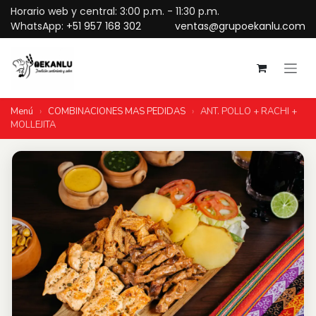
Ir al contenido
Horario web y central: 3:00 p.m. - 11:30 p.m.
WhatsApp:
+51 957 168 302
ventas@grupoekanlu.com
Menú
›
COMBINACIONES MAS PEDIDAS
›
ANT. POLLO + RACHI +
MOLLEJITA