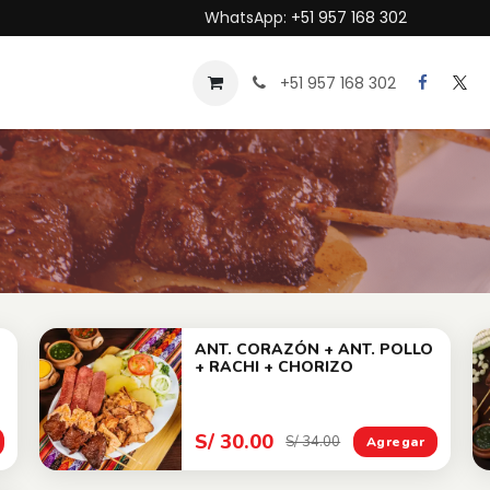
WhatsApp:
+51 957 168 302
Sobre nosotros
+51 957 168 302
ANT. CORAZÓN + ANT. POLLO
+ RACHI + CHORIZO
S/ 30.00
S/ 34.00
Agregar