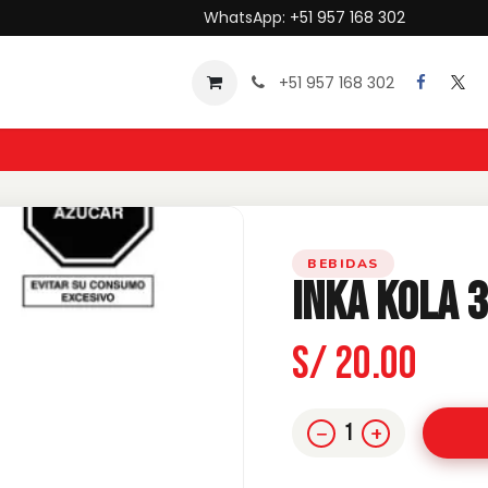
WhatsApp:
+51 957 168 302
Sobre nosotros
+51 957 168 302
BEBIDAS
Inka Kola 3
S/ 20.00
1
−
+