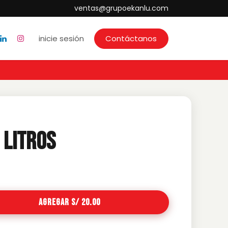
ventas@grupoekanlu.com
inicie sesión
Contáctanos
 Litros
Agregar S/ 20.00