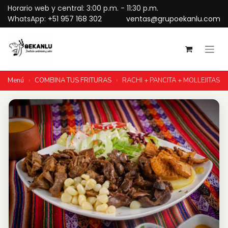
Ir al contenido
Horario web y central: 3:00 p.m. - 11:30 p.m.
WhatsApp:
+51 957 168 302
ventas@grupoekanlu.com
Menú
›
COMBINA TUS FRITURAS
›
RACHI + PANCITA + MOLLEJITAS